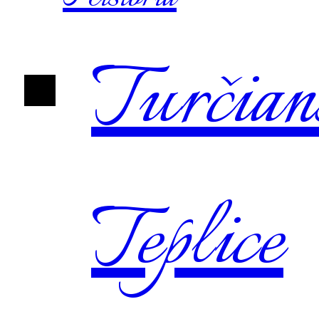
Turčian
Teplice