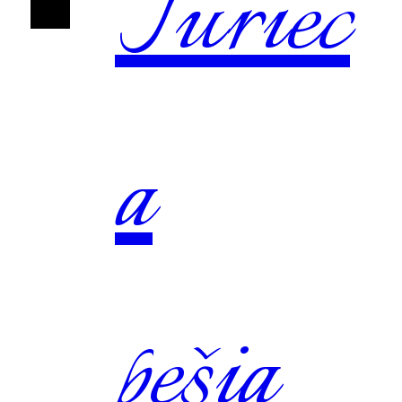
Turiec
a
pešia