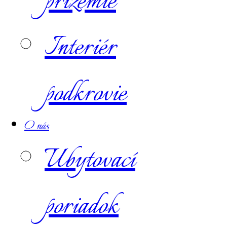
prízemie
Interiér
podkrovie
O nás
Ubytovací
poriadok