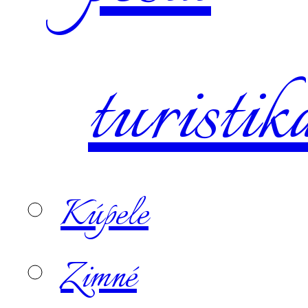
turistik
Kúpele
Zimné