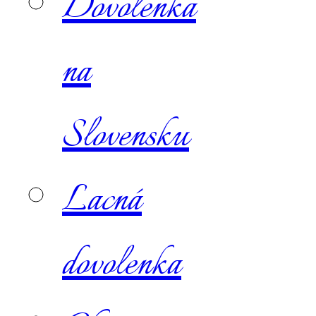
Dovolenka
na
Slovensku
Lacná
dovolenka