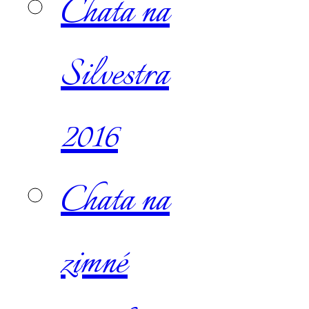
Chata na
Silvestra
2016
Chata na
zimné