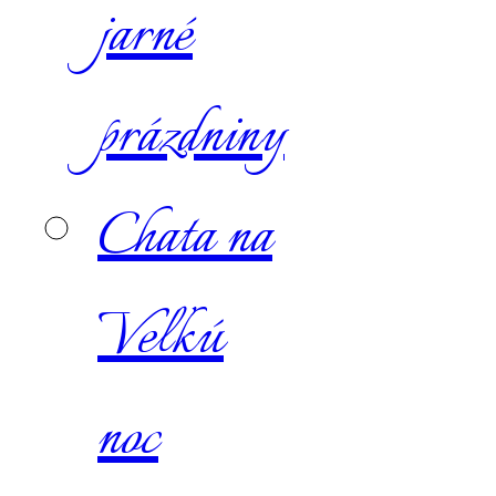
jarné
prázdniny
Chata na
Veľkú
noc