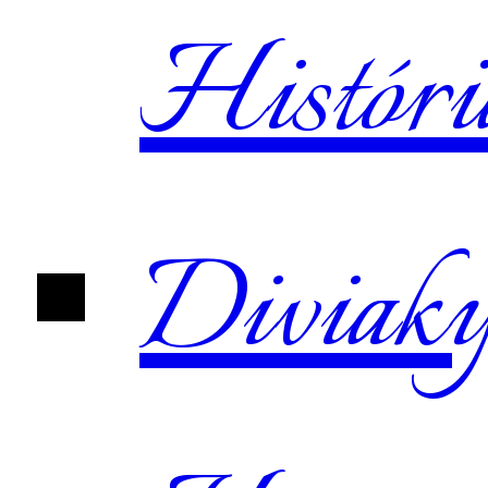
Históri
Diviak