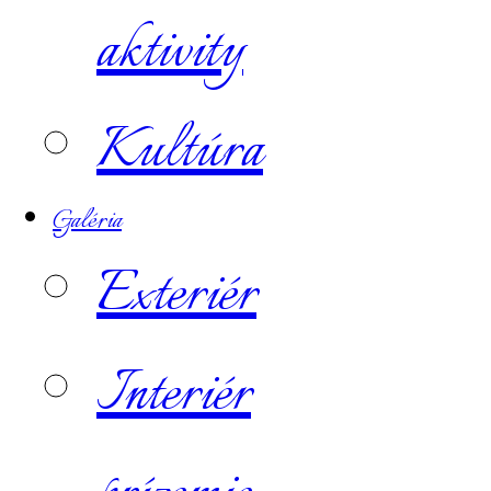
aktivity
Kultúra
Galéria
Exteriér
Interiér