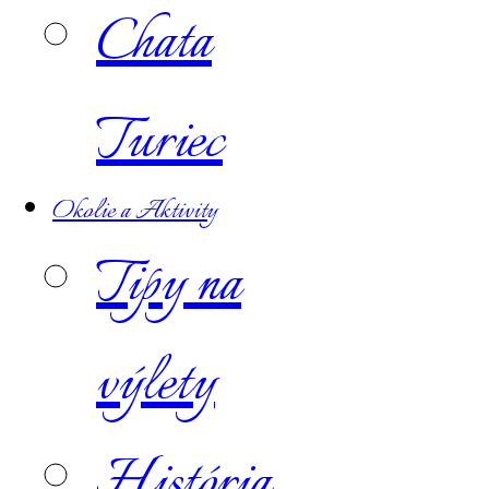
Chata
Turiec
Okolie a Aktivity
Tipy na
výlety
História