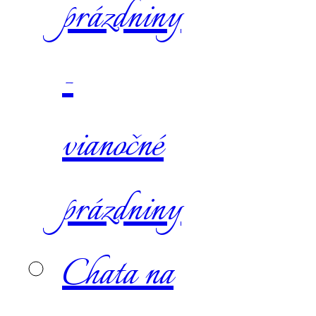
prázdniny
-
vianočné
prázdniny
Chata na