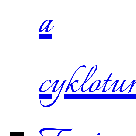
a
cyklotur