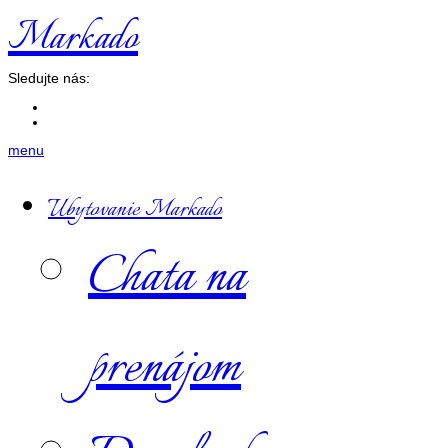
Markado
Sledujte nás:
menu
Ubytovanie Markado
Chata na
prenájom