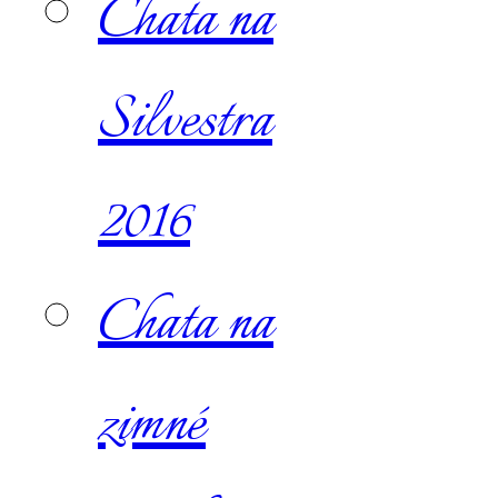
Chata na
Silvestra
2016
Chata na
zimné