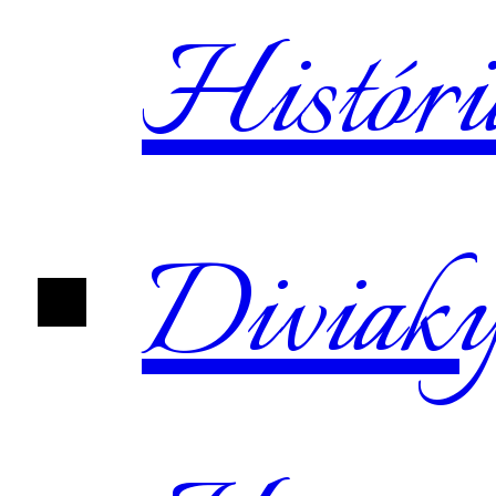
Históri
Diviak