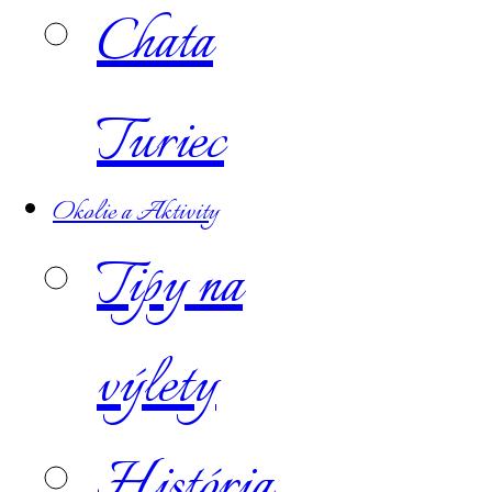
Chata
Turiec
Okolie a Aktivity
Tipy na
výlety
História