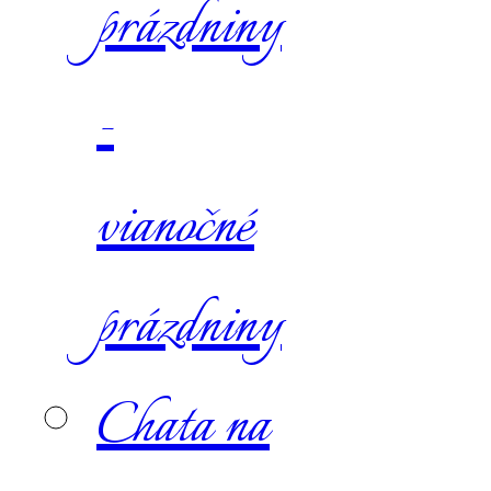
prázdniny
-
vianočné
prázdniny
Chata na