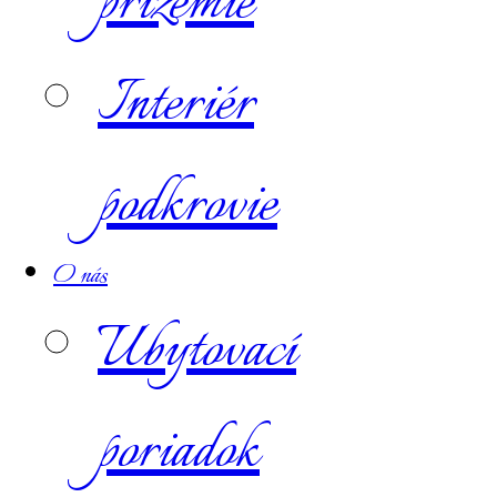
prízemie
Interiér
podkrovie
O nás
Ubytovací
poriadok