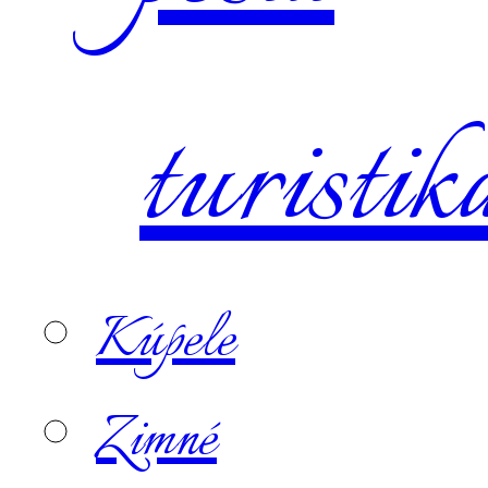
turistik
Kúpele
Zimné