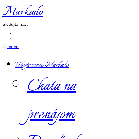
Markado
Sledujte nás:
menu
Ubytovanie Markado
Chata na
prenájom