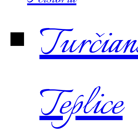
Turčian
Teplice