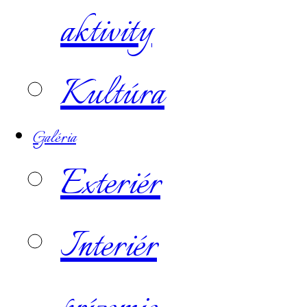
aktivity
Kultúra
Galéria
Exteriér
Interiér