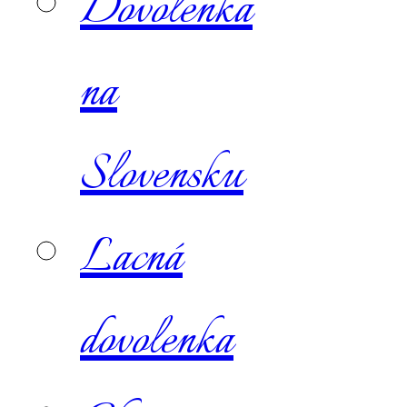
Dovolenka
na
Slovensku
Lacná
dovolenka