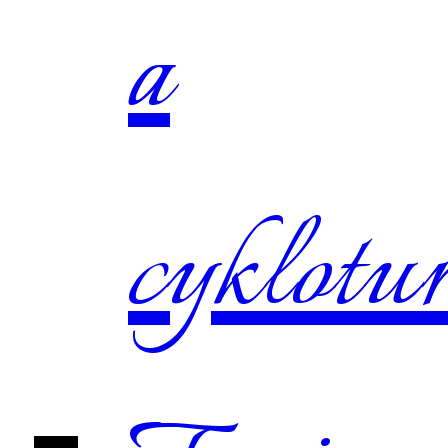
a
cyklotur