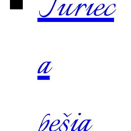
Turiec
a
pešia