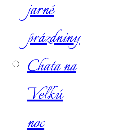
jarné
prázdniny
Chata na
Veľkú
noc