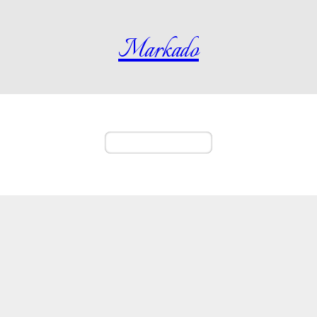
Markado
menu